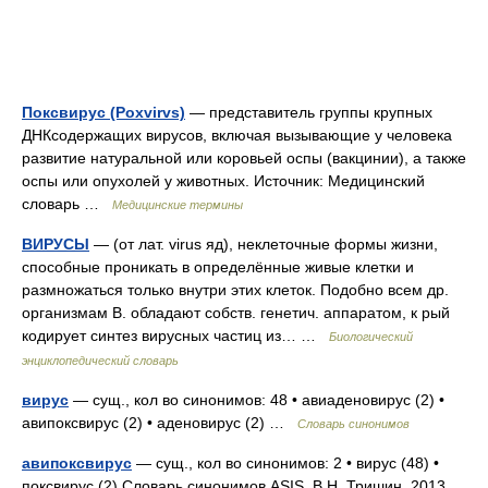
Поксвирус (Poxvirvs)
— представитель группы крупных
ДНКсодержащих вирусов, включая вызывающие у человека
развитие натуральной или коровьей оспы (вакцинии), а также
оспы или опухолей у животных. Источник: Медицинский
словарь …
Медицинские термины
ВИРУСЫ
— (от лат. virus яд), неклеточные формы жизни,
способные проникать в определённые живые клетки и
размножаться только внутри этих клеток. Подобно всем др.
организмам В. обладают собств. генетич. аппаратом, к рый
кодирует синтез вирусных частиц из… …
Биологический
энциклопедический словарь
вирус
— сущ., кол во синонимов: 48 • авиаденовирус (2) •
авипоксвирус (2) • аденовирус (2) …
Словарь синонимов
авипоксвирус
— сущ., кол во синонимов: 2 • вирус (48) •
поксвирус (2) Словарь синонимов ASIS. В.Н. Тришин. 2013 …